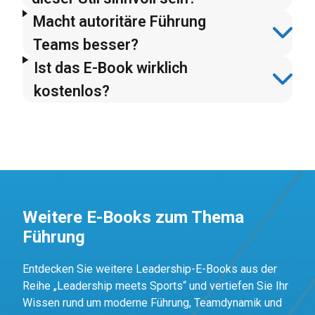
Macht autoritäre Führung
Teams besser?
Ist das E-Book wirklich
kostenlos?
Weitere E-Books zum Thema
Führung
Entdecken Sie weitere Leadership-E-Books aus der
Reihe „Leadership meets Sports“ und vertiefen Sie Ihr
Wissen rund um moderne Führung, Teamdynamik und