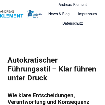
Andreas Klement
News & Blog
Impressum
S
Datenschutz
t
a
r
t
s
e
Autokratischer
i
t
Führungsstil – Klar führen
e
unter Druck
Wie klare Entscheidungen,
Verantwortung und Konsequenz